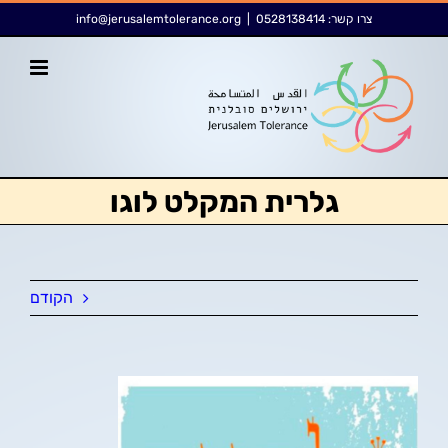
לג
לתוכן
צרו קשר:
0528138414
|
info@jerusalemtolerance.org
תוכן
גלרית המקלט לוגו
הקודם