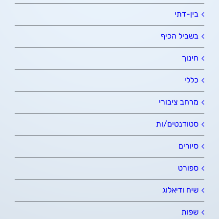
בין-דתי
בשביל הכיף
חינוך
כללי
מרחב ציבורי
סטודנטים/ות
סיורים
ספורט
שיח ודיאלוג
שפות