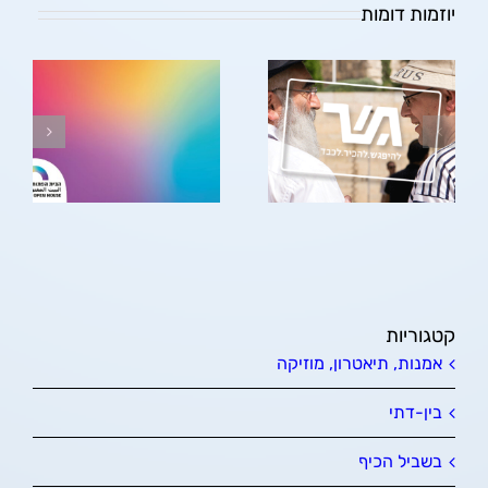
יוזמות דומות
גשר | gesher
ה
קטגוריות
אמנות, תיאטרון, מוזיקה
בין-דתי
בשביל הכיף