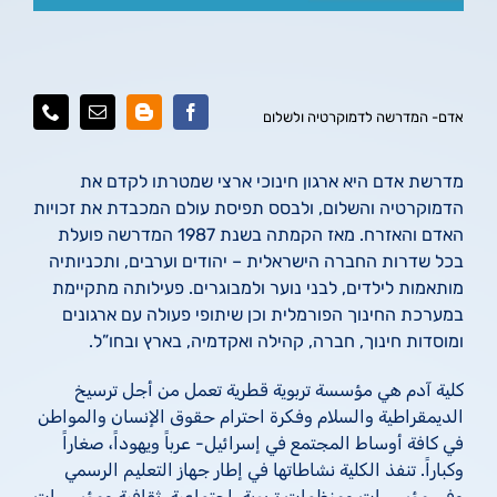
אדם- המדרשה לדמוקרטיה ולשלום
מדרשת אדם היא ארגון חינוכי ארצי שמטרתו לקדם את
הדמוקרטיה והשלום, ולבסס תפיסת עולם המכבדת את זכויות
האדם והאזרח. מאז הקמתה בשנת 1987 המדרשה פועלת
בכל שדרות החברה הישראלית – יהודים וערבים, ותכניותיה
מותאמות לילדים, לבני נוער ולמבוגרים. פעילותה מתקיימת
במערכת החינוך הפורמלית וכן שיתופי פעולה עם ארגונים
ומוסדות חינוך, חברה, קהילה ואקדמיה, בארץ ובחו”ל.
كلية آدم هي مؤسسة تربوية قطرية تعمل من أجل ترسيخ
الديمقراطية والسلام وفكرة احترام حقوق الإنسان والمواطن
في كافة أوساط المجتمع في إسرائيل- عرباً ويهوداً، صغاراً
وكباراً. تنفذ الكلية نشاطاتها في إطار جهاز التعليم الرسمي
وفي مؤسسات ومنظمات تربوية، اجتماعية، ثقافية ومؤسسات