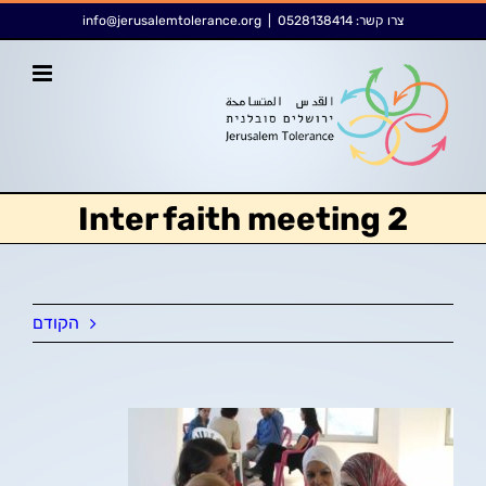
לג
לתוכן
צרו קשר:
0528138414
|
info@jerusalemtolerance.org
תוכן
Inter faith meeting 2
הקודם