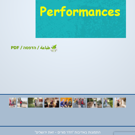
طباعة / הדפסה / PDF
התמונות באדיבות
"חדר מורים - זאת ירושלים"