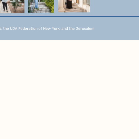
d, the UJA Federation of New York, and the Jerusalem