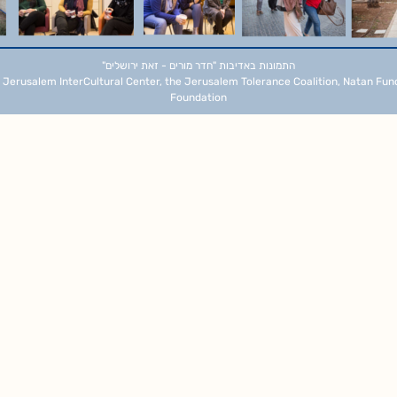
התמונות באדיבות
"חדר מורים - זאת ירושלים"
 Jerusalem InterCultural Center, the Jerusalem Tolerance Coalition, Natan Fun
Foundation