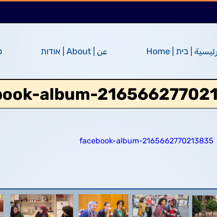
ئيسية | בית | Home
عن | About | אודות
ס
book-album-21656627702
facebook-album-2165662770213835