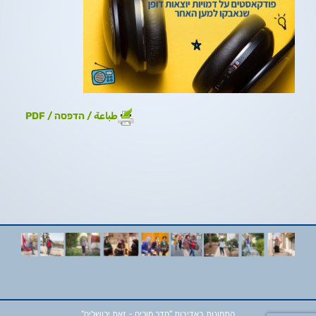
طباعة / הדפסה / PDF
התמונות באדיבות
"חדר מורים - זאת ירושלים"