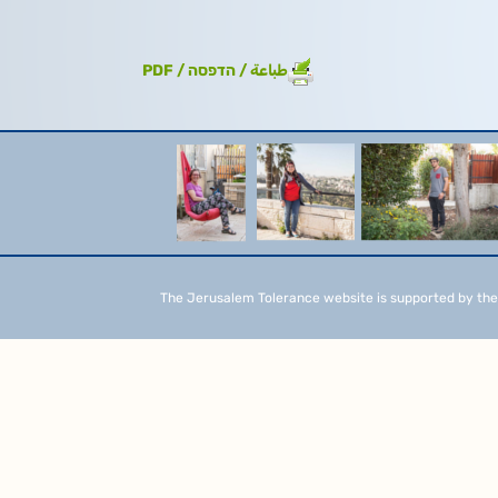
طباعة / הדפסה / PDF
The Jerusalem Tolerance website is supported by the