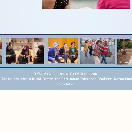
התמונות באדיבות
"חדר מורים - זאת ירושלים"
 Jerusalem InterCultural Center, the Jerusalem Tolerance Coalition, Natan Fun
Foundation