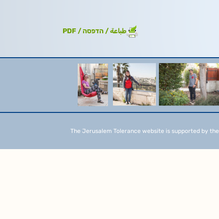
طباعة / הדפסה / PDF
The Jerusalem Tolerance website is supported by the