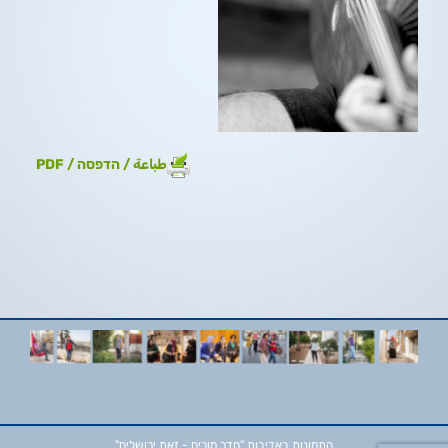
طباعة / הדפסה / PDF
התמונות באדיבות
"חדר מורים - זאת ירושלים"