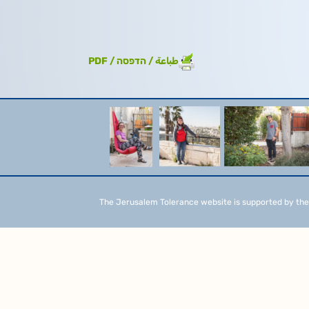
طباعة / הדפסה / PDF
The Jerusalem Tolerance website is supported by the