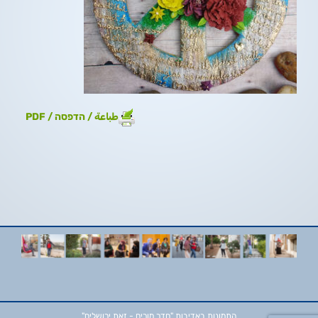
طباعة / הדפסה / PDF
התמונות באדיבות
"חדר מורים - זאת ירושלים"