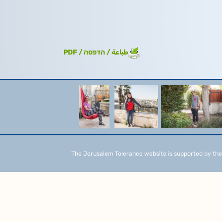
طباعة / הדפסה / PDF
The Jerusalem Tolerance website is supported by the