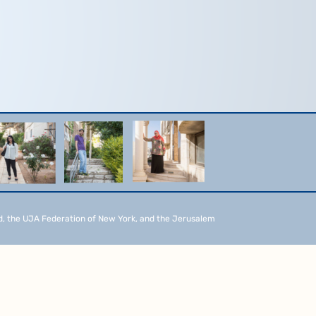
d, the UJA Federation of New York, and the Jerusalem