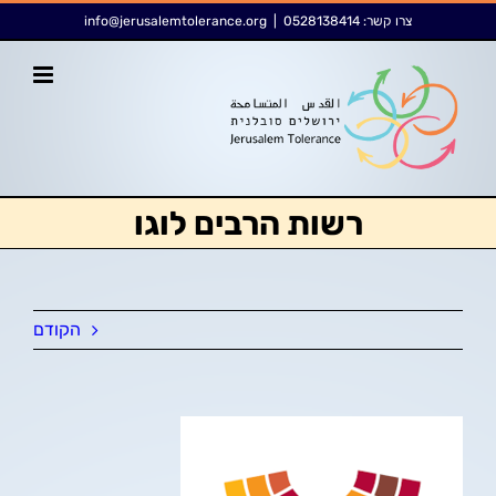
לג
לתוכן
צרו קשר:
0528138414
|
info@jerusalemtolerance.org
תוכן
רשות הרבים לוגו
הקודם