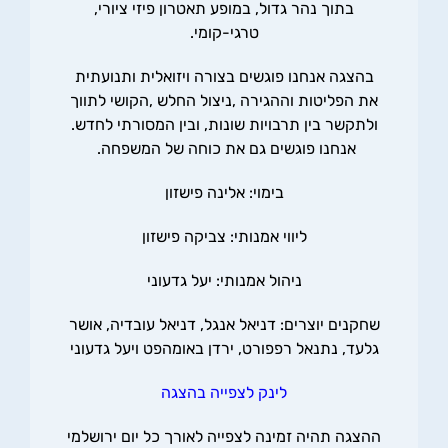
בתוך נהר גדול, במופע תאטרון פיזי ציורי,
טרגי-קומי.
בהצגה אנחנו פוגשים בצורה ויזואלית ותנועתית
את הפליטות וההגירה ,ניצול החלש ,הקושי לתווך
ולתקשר בין תרבויות שונות, ובין המסורתי לחדש.
אנחנו פוגשים גם את כוחה של המשפחה.
בימוי: אלינה פישזון
ליווי אמנותי: צביקה פישזון
ניהול אמנותי: יעל גדעוני
שחקנים יוצרים: דניאל אנגל, דניאל עובדיה, אושר
גלעד, נתנאל רפפורט, ירדן באומהפט ויעל גדעוני
לינק לצפייה בהצגה
ההצגה תהיה זמינה לצפייה לאורך כל יום ירושלמי