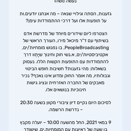
נעשה משהו
גזענות, הסתה וגילויי שנאה – מה אנחנו יודעים.ות
על תופעות אלו ועל דרכי ההתמודדות עימן?
הצטרפו ליום שידורים מיוחד של מדרשת אדם
בשיתוף עם ד"ר מיכאל מירו, העורך הראשי של
PeopleBroadcasting, בו נפגוש מומחיות/ים,
אקטיביסטיות/ים, א.נשי חוק וחינוך שיָתְוו דרך
להתמודדות עם התופעות הקשות הללו. נעסוק
בשאלות: מהי גזענות? חשיבות חופש הביטוי
וגבולותיו, מה אומר החוק ומדוע אינו נאכף? נכיר
מאבקים של החברה האזרחית ונציג גישות
חינוכיות בנושאים אלו.
לסיכום היום נקיים דיון ציבורי מקוון בשעה 20:30
–
נדרשת הרשמה
.
9 במאי 2021, החל מהשעה 10:00 – יועלה מקבץ
בן שעה של ראיונות עם המומחיות.ים, שישודר