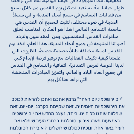
الحقيقية، تلك الموجودة في حياتنا اليومية، تلك التي ترافقنا
طوال حياتنا. معًا، سنعيد تشكيل يوم القدس من خلال نسيج
من فعاليات التسامح في جميع أنحاء المدينة والتي ستملأ
المدينة في ضوء مختلف، لتثبت للجميع أن القدس هي
عاصمة التسامح العالمي! هذا هو المكان المناسب لخلق
مبادرات القدس، للمقدسيين، وعن المقدسيين ولتردد
أصواتنا المتنوعة في جميع أنحاء المدينة. هذا العام، اتخذ يوم
القدس لمسة مختلفة قليلاً، مصممة خصيصًا للظروف التي
علمتنا كيفية تكييف الفعاليات مع توفير فرصة لإبداع كبير.
لدينا الفرصة لعرض التعددية الثقافية والتسامح في القدس
في جميع أنحاء البلاد والعالم، ولتعزيز المبادرات المدهشة
التي نراها هنا كل يوم!
"יום ירושלמי: יום האחר" מזמין אתכם ואתכן להראות לכולם
את הירושלמיוּת האמיתית, זאת שקיימת בקרבנו יום-יום, זאת
שמלווה אותנו כל חיינו. ביחד, נעצב מחדש את יום ירושלים
באמצעות מארג אירועי סובלנות ברחבי העיר שימלאו את
העיר באור אחר, ונוכיח לכולם שירושלים היא בירת הסובלנות