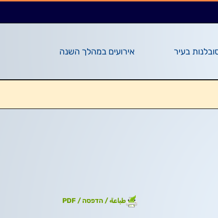
ובלנות בעיר
אירועים במהלך השנה
طباعة / הדפסה / PDF