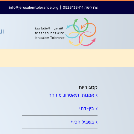
לג
לתוכן
צרו קשר:
0528138414
|
info@jerusalemtolerance.org
תוכן
الر
קטגוריות
אמנות, תיאטרון, מוזיקה
בין-דתי
בשביל הכיף