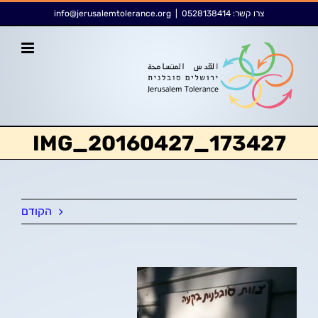
לג
לתוכן
צרו קשר:
0528138414
|
info@jerusalemtolerance.org
תוכן
IMG_20160427_173427
הקודם