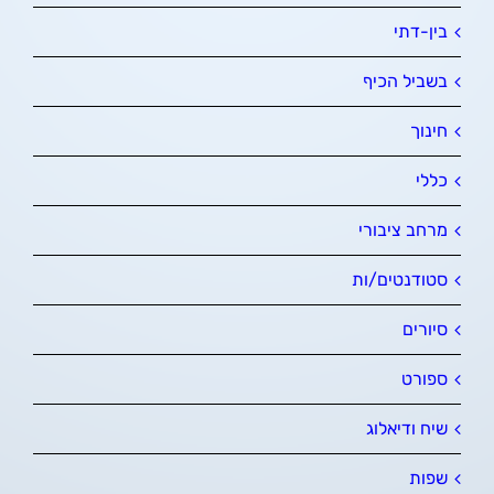
בין-דתי
בשביל הכיף
חינוך
כללי
מרחב ציבורי
סטודנטים/ות
סיורים
ספורט
שיח ודיאלוג
שפות