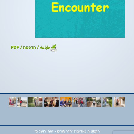
طباعة / הדפסה / PDF
התמונות באדיבות
"חדר מורים - זאת ירושלים"