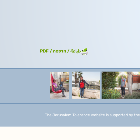
طباعة / הדפסה / PDF
The Jerusalem Tolerance website is supported by the