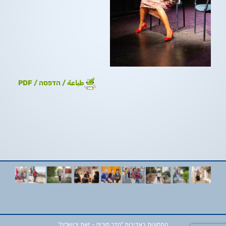
طباعة / הדפסה / PDF
התמונות באדיבות
"חדר מורים - זאת ירושלים"