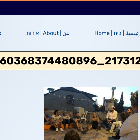
ئيسية | בית | Home
عن | About | אודות
ס