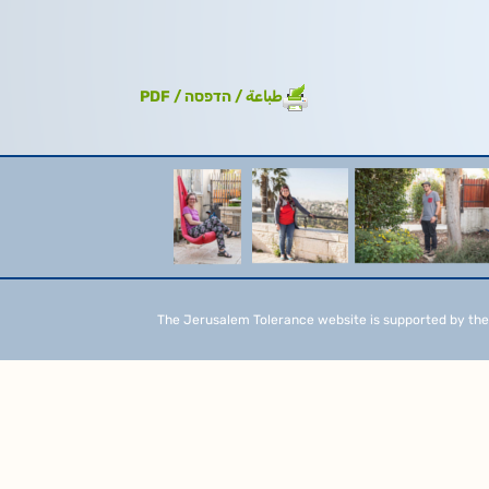
طباعة / הדפסה / PDF
The Jerusalem Tolerance website is supported by the