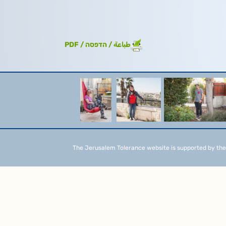
طباعة / הדפסה / PDF
The Jerusalem Tolerance website is supported by the