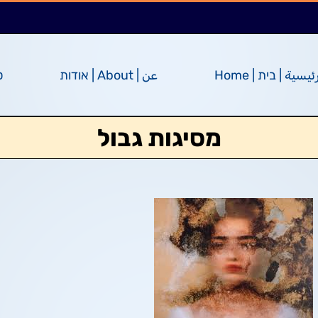
ئيسية | בית | Home
عن | About | אודות
ס
מסיגות גבול