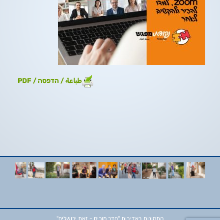
طباعة / הדפסה / PDF
התמונות באדיבות
"חדר מורים - זאת ירושלים"