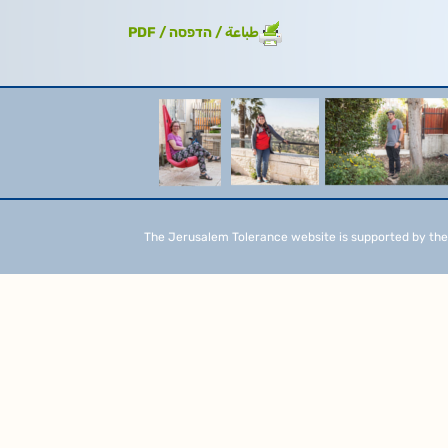
طباعة / הדפסה / PDF
The Jerusalem Tolerance website is supported by the