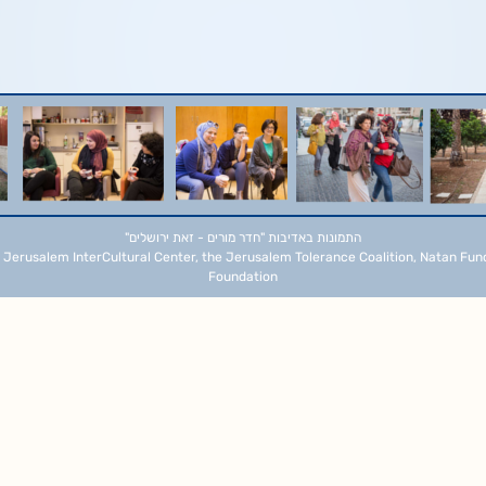
התמונות באדיבות
"חדר מורים - זאת ירושלים"
 Jerusalem InterCultural Center, the Jerusalem Tolerance Coalition, Natan Fun
Foundation