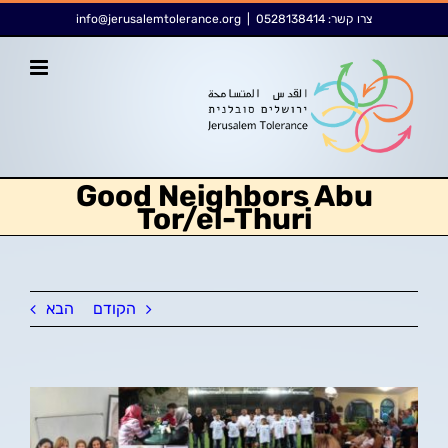
לג
לתוכן
צרו קשר:
0528138414
|
info@jerusalemtolerance.org
תוכן
Good Neighbors Abu
Tor/el-Thuri
הקודם
הבא
צפה
בתמונה
מוגדלת