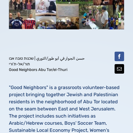
حسن الجوار في أبو طور/الثوري | שכנות טובה אבו
תור/אל-ת'ורי
Good Neighbors Abu Tor/el-Thuri
"Good Neighbors" is a grassroots volunteer-based
project bringing together Jewish and Palestinian
residents in the neighborhood of Abu Tor located
on the seam between East and West Jerusalem.
The project includes such initiatives as
Arabic/Hebrew courses, Boys' Soccer Team,
Sustainable Local Economy Project, Women's