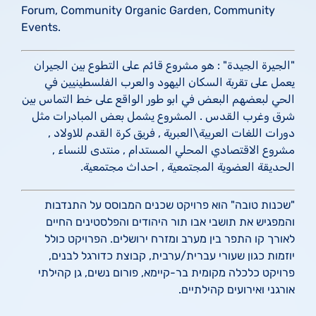
Forum, Community Organic Garden, Community
Events.
"الجيرة الجيدة" : هو مشروع قائم على التطوع بين الجيران
يعمل على تقربة السكان اليهود والعرب الفلسطينيين في
الحي لبعضهم البعض في ابو طور الواقع على خط التماس بين
شرق وغرب القدس . المشروع يشمل بعض المبادرات مثل
دورات اللغات العربية\العبرية , فريق كرة القدم للاولاد ,
مشروع الاقتصادي المحلي المستدام , منتدى للنساء ,
الحديقة العضوية المجتمعية , احداث مجتمعية.
"שכנות טובה" הוא פרויקט שכנים המבוסס על התנדבות
והמפגיש את תושבי אבו תור היהודים והפלסטינים החיים
לאורך קו התפר בין מערב ומזרח ירושלים. הפרויקט כולל
יוזמות כגון שעורי עברית/ערבית, קבוצת כדורגל לבנים,
פרויקט כלכלה מקומית בר-קיימא, פורום נשים, גן קהילתי
אורגני ואירועים קהילתיים.