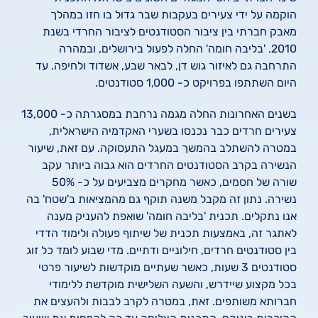
הוקמה על ידי צעירים בעקבות שבר גדול בו חזו במהלך
מאבק חברתי בין ציבור הסטודנטים לציבור החרדי בשנת
2010. 'בליבה חומה' החלה לפעול בירושלים, ובמהרה
התרחבה גם לאיזור גוש דן, לבאר שבע, אשדוד ולחיפה. עד
היום השתתפו בפרויקט כ- 1,000 סטודנטים.
בשנים האחרונות החלה מגמה נרחבת במסגרתה כ- 13,000
צעירים חרדים כבר נכנסו בשערי האקדמיה הישראלית,
במטרה להשתלב בהמשך במעגל התעסוקה. עם זאת, שיעור
הנשירה בקרב הסטודנטים החרדים הוא גבוה ביותר עקב
שורה של חסמים, כאשר מחקרים מצביעים על כ- 50%
נשירה. נתון זה מקבל משנה תוקף גם מהמציאות ב'שטח' בה
אנו נתקלים. תכנית 'בליבה חומה' שואפת להעניק מענה
לאתגר זה, באמצעות תכנית של שיתוף פעולה ולימוד הדדי
בין סטודנטים חרדים, חילוניים ודתיים. מדי שבוע לומד כל זוג
סטודנטים 3 שעות, כאשר שעתיים מוקדשות לשיעור פרטי
בכל מקצוע שיידרש, והשעה השלישית מוקדשת ללימודי
חברותא משותפים. זאת, במטרה לקרב לבבות ולהעצים את