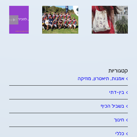
jerusalem
peace lions |
תא מאיר
אריות השלום |
اسود السلام
קטגוריות
אמנות, תיאטרון, מוזיקה
בין-דתי
בשביל הכיף
חינוך
כללי