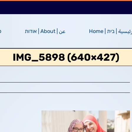
ئيسية | בית | Home
عن | About | אודות
ס
IMG_5898 (640×427)