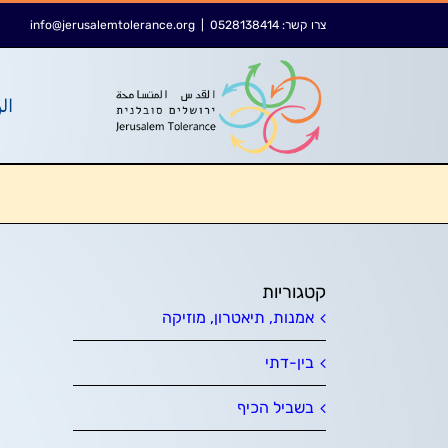
לג
לתוכן
צרו קשר:
0528138414
|
info@jerusalemtolerance.org
תוכן
الر
קטגוריות
אמנות, תיאטרון, מוזיקה
בין-דתי
בשביל הכיף