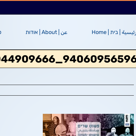
ئيسية | בית | Home
عن | About | אודות
ס