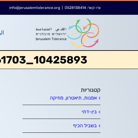
לג
לתוכן
צרו קשר:
0528138414
|
info@jerusalemtolerance.org
תוכן
الر
10425893_940609565961703_3705027522044909666_n
קטגוריות
אמנות, תיאטרון, מוזיקה
בין-דתי
בשביל הכיף